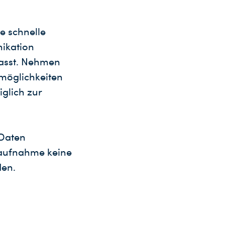
e schnelle
ikation
fasst. Nehmen
möglichkeiten
glich zur
 Daten
ktaufnahme keine
den.