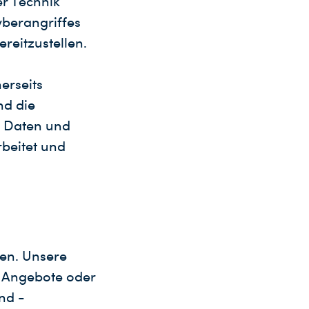
er Technik
yberangriffes
reitzustellen.
erseits
nd die
n Daten und
beitet und
ten. Unsere
e, Angebote oder
nd -