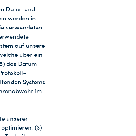
en Daten und
nen werden in
die verwendeten
verwendete
ystem auf unsere
welche über ein
(5) das Datum
Protokoll-
eifenden Systems
fahrenabwehr im
te unserer
 optimieren, (3)