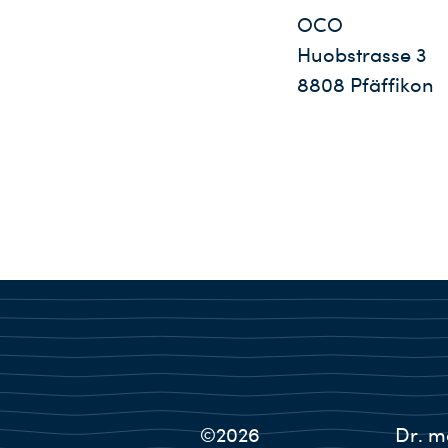
OCO
Huobstrasse 3
8808 Pfäffikon
©2026
Dr. m