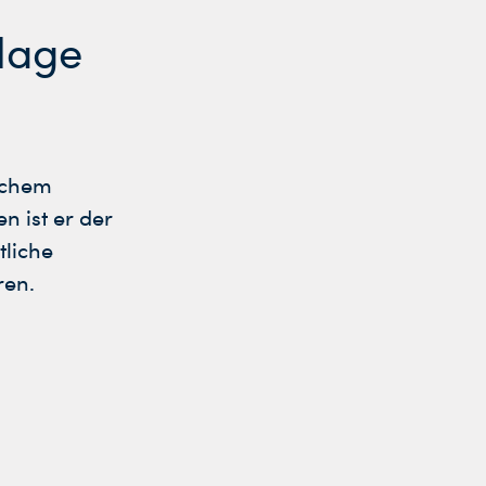
dlage
lichem
 ist er der
tliche
ren.