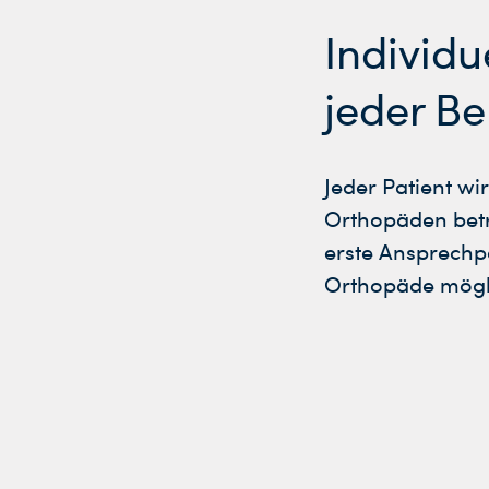
Individu
jeder B
Jeder Patient wi
Orthopäden betr
erste Ansprechp
Orthopäde mögli