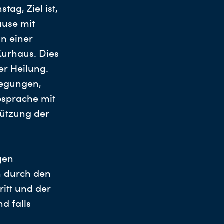
tag, Ziel ist,
ause mit
n einer
Kurhaus. Dies
er Heilung.
wegungen,
bsprache mit
ützung der
gen
 durch den
itt und der
d falls